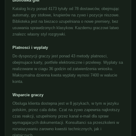
Biblioteka gier
Katalog liczy ponad 4173 tytuły od 78 dostawców, obejmując
automaty, gry stołowe, krupierów na zywo i pozycje niszowe.
Biblioteka jest na biezaco uzupelniana o nowe premiery, bez
usuwania sprawdzonych klasykow. Kazdemu graczowi latwo
znalezc wlasny styl rozgrywki.
Platnosci i wyplaty
Do dyspozycji graczy jest ponad 43 metody platnosci,
obejmujace karty, portfele elektroniczne i przelewy. Wyplaty sa
realizowane w ciagu 36 godzin od zatwierdzenia wniosku.
Maksymalna dzienna kwota wyplaty wynosi 7400 w walucie
konta.
Wsparcie graczy
Obsluga klienta dostepna jest w 8 językach, w tym w jezyku
polskim, przez cala dobe. Czat na zywo zapewnia najkrotszy
czas reakcji, uzupelniony przez kanal e-mail dla spraw
wymagajacych dokumentacji. Konsultanci sa przeszkoleni w
rozwiazywaniu zarowno kwestii technicznych, jak i
platniczych.