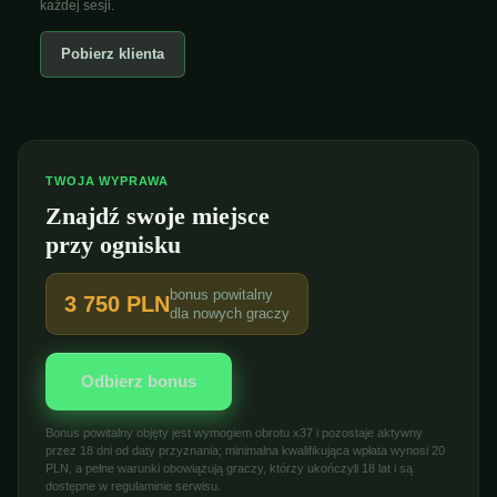
każdej sesji.
Pobierz klienta
TWOJA WYPRAWA
Znajdź swoje miejsce
przy ognisku
bonus powitalny
3 750 PLN
dla nowych graczy
Odbierz bonus
Bonus powitalny objęty jest wymogiem obrotu x37 i pozostaje aktywny
przez 18 dni od daty przyznania; minimalna kwalifikująca wpłata wynosi 20
PLN, a pełne warunki obowiązują graczy, którzy ukończyli 18 lat i są
dostępne w regulaminie serwisu.