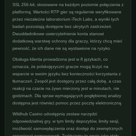
SSL 256-bit, stosowane na każdym poziomie połączenia z
platformą. Wartości RTP gier są regularnie weryfikowane
przez niezależne laboratorium iTech Labs, a wyniki tych
badań pozostają dostępne bez ukrytych zastrzeżeń.
Dwuskładnikowe uwierzytelnienie konta stanowi
dodatkową warstwę ochrony dla graczy, którzy chcą mieć
pewność, że ich dane nie są wystawione na ryzyko.
Obsługa klienta prowadzona jest w 8 językach, co
oznacza, że polskojęzyczni gracze mogą liczyć na
wsparcie w swoim języku bez konieczności korzystania z
tłumaczeń. Zespół jest dostępny przez całą dobę, a czas
reakcji na czacie na żywo mierzony jest w minutach, nie
godzinach. Dla spraw wymagających pogłębionej analizy
dostępna jest również pomoc przez pocztę elektroniczną.
Wildhub Casino udostępnia zestaw narzędzi
odpowiedzialnej gry, w tym limity depozytów, limity sesji,
możliwość samowyłączenia oraz dostęp do zewnętrznych
organizacji pomocowych. Traktujemy te opcje jako stały