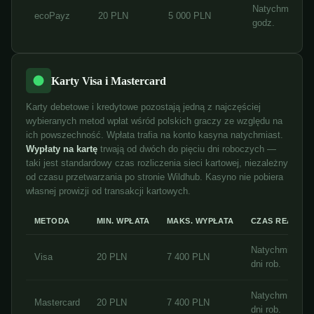
Natychmiast / 
ecoPayz
20 PLN
5 000 PLN
godz.
Karty Visa i Mastercard
Karty debetowe i kredytowe pozostają jedną z najczęściej
wybieranych metod wpłat wśród polskich graczy ze względu na
ich powszechność. Wpłata trafia na konto kasyna natychmiast.
Wypłaty na kartę
trwają od dwóch do pięciu dni roboczych —
taki jest standardowy czas rozliczenia sieci kartowej, niezależny
od czasu przetwarzania po stronie Wildhub. Kasyno nie pobiera
własnej prowizji od transakcji kartowych.
METODA
MIN. WPŁATA
MAKS. WYPŁATA
CZAS REALIZA
Natychmiast / 
Visa
20 PLN
7 400 PLN
dni rob.
Natychmiast / 
Mastercard
20 PLN
7 400 PLN
dni rob.