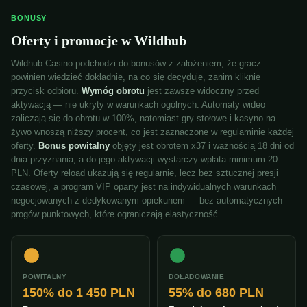
BONUSY
Oferty i promocje w Wildhub
Wildhub Casino podchodzi do bonusów z założeniem, że gracz
powinien wiedzieć dokładnie, na co się decyduje, zanim kliknie
przycisk odbioru.
Wymóg obrotu
jest zawsze widoczny przed
aktywacją — nie ukryty w warunkach ogólnych. Automaty wideo
zaliczają się do obrotu w 100%, natomiast gry stołowe i kasyno na
żywo wnoszą niższy procent, co jest zaznaczone w regulaminie każdej
oferty.
Bonus powitalny
objęty jest obrotem x37 i ważnością 18 dni od
dnia przyznania, a do jego aktywacji wystarczy wpłata minimum 20
PLN. Oferty reload ukazują się regularnie, lecz bez sztucznej presji
czasowej, a program VIP oparty jest na indywidualnych warunkach
negocjowanych z dedykowanym opiekunem — bez automatycznych
progów punktowych, które ograniczają elastyczność.
POWITALNY
DOŁADOWANIE
150% do 1 450 PLN
55% do 680 PLN