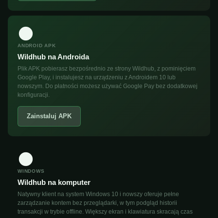
ANDROID APK
Wildhub na Androida
Plik APK pobierasz bezpośrednio ze strony Wildhub, z pominięciem
Google Play, i instalujesz na urządzeniu z Androidem 10 lub
nowszym. Do płatności możesz używać Google Pay bez dodatkowej
konfiguracji.
Zainstaluj APK
WINDOWS
Wildhub na komputer
Natywny klient na system Windows 10 i nowszy oferuje pełne
zarządzanie kontem bez przeglądarki, w tym podgląd historii
transakcji w trybie offline. Większy ekran i klawiatura skracają czas