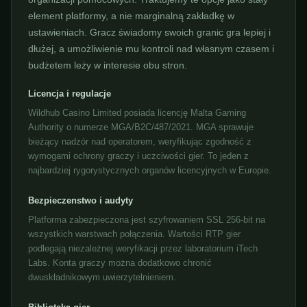
element platformy, a nie marginalną zakładkę w
ustawieniach. Gracz świadomy swoich granic gra lepiej i
dłużej, a umożliwienie mu kontroli nad własnym czasem i
budżetem leży w interesie obu stron.
Licencja i regulacje
Wildhub Casino Limited posiada licencję Malta Gaming
Authority o numerze MGA/B2C/487/2021. MGA sprawuje
bieżący nadzór nad operatorem, weryfikując zgodność z
wymogami ochrony graczy i uczciwości gier. To jeden z
najbardziej rygorystycznych organów licencyjnych w Europie.
Bezpieczenstwo i audyty
Platforma zabezpieczona jest szyfrowaniem SSL 256-bit na
wszystkich warstwach połączenia. Wartości RTP gier
podlegają niezależnej weryfikacji przez laboratorium iTech
Labs. Konta graczy można dodatkowo chronić
dwuskładnikowym uwierzytelnieniem.