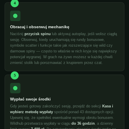
4
Obracaj i obserwuj mechanikę
Naciśnij
przycisk spinu
lub aktywuj autoplay, jeśli wolisz ciągłą
sesję. Obserwuj, kiedy uruchamiają się rundy bonusowe,
symbole scatter i funkcje takie jak rozszerzające się wild czy
darmowe spiny — często to właśnie w nich kryje się największy
potencjał wygranej. W grach na żywo możesz w każdej chwili
zmienić stolik lub porozmawiać z krupierem przez czat.
5
Wypłać swoje środki
Gdy jesteś gotowy zakończyć sesję, przejdź do sekcji
Kasa i
wybierz metodę wypłaty
spośród ponad 43 dostępnych opcji.
Upewnij się, że spełniłeś ewentualne wymogi obrotu bonusem.
Wildhub przetwarza wypłaty w ciągu
do 36 godzin
, a dzienny