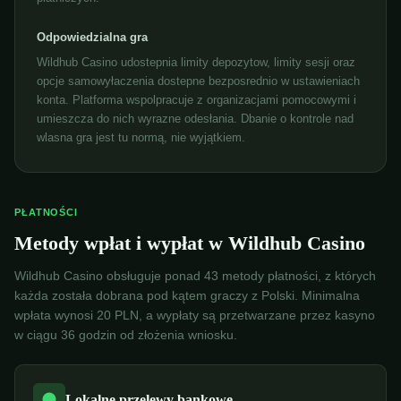
Odpowiedzialna gra
Wildhub Casino udostepnia limity depozytow, limity sesji oraz
opcje samowyłaczenia dostepne bezposrednio w ustawieniach
konta. Platforma wspolpracuje z organizacjami pomocowymi i
umieszcza do nich wyrazne odesłania. Dbanie o kontrole nad
wlasna gra jest tu normą, nie wyjątkiem.
PŁATNOŚCI
Metody wpłat i wypłat w Wildhub Casino
Wildhub Casino obsługuje ponad 43 metody płatności, z których
każda została dobrana pod kątem graczy z Polski. Minimalna
wpłata wynosi 20 PLN, a wypłaty są przetwarzane przez kasyno
w ciągu 36 godzin od złożenia wniosku.
Lokalne przelewy bankowe