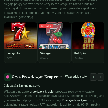
sięgają po gry stołowe przede wszystkim dlatego, że każda runda ma
wyraźną strukturę — wiadomo, co można zyskać i jakie decyzje do tego
prowadzą. To kategoria dla tych, którzy zanim postawią żeton, wolą
zrozumieć, gdzie stoją.
GORĄCY
Lucky Hot
Vintage
Hot Spin
EGT
Wazdan
iSoftBet
Gry z Prawdziwym Krupierem
‹
›
Wszystkie stoły
Jak działa kasyno na żywo
W kasynie na żywo
prawdziwy krupier
prowadzi rozgrywkę w czasie
rzeczywistym, a transmisja strumieniowa trafia bezpośrednio do przeglądarki
gracza — bez algorytmu RNG, bez animacji.
Blackjack na żywo
przy
optymalnej strategii osiąga RTP na poziomie zbliżonym do 99,5%, ruletka