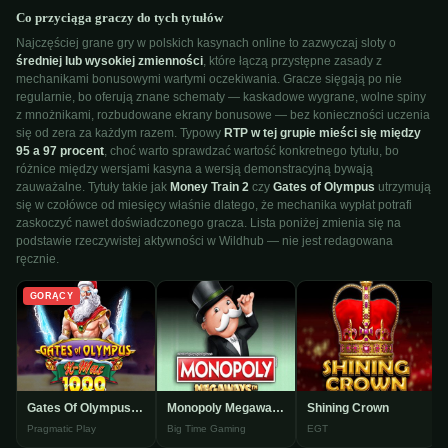
Co przyciąga graczy do tych tytułów
Najczęściej grane gry w polskich kasynach online to zazwyczaj sloty o
średniej lub wysokiej zmienności
, które łączą przystępne zasady z
mechanikami bonusowymi wartymi oczekiwania. Gracze sięgają po nie
regularnie, bo oferują znane schematy — kaskadowe wygrane, wolne spiny
z mnożnikami, rozbudowane ekrany bonusowe — bez konieczności uczenia
się od zera za każdym razem. Typowy
RTP w tej grupie mieści się między
95 a 97 procent
, choć warto sprawdzać wartość konkretnego tytułu, bo
różnice między wersjami kasyna a wersją demonstracyjną bywają
zauważalne. Tytuły takie jak
Money Train 2
czy
Gates of Olympus
utrzymują
się w czołówce od miesięcy właśnie dlatego, że mechanika wypłat potrafi
zaskoczyć nawet doświadczonego gracza. Lista poniżej zmienia się na
podstawie rzeczywistej aktywności w Wildhub — nie jest redagowana
ręcznie.
GORĄCY
Gates Of Olympus Xmas 1000
Monopoly Megaways
Shining Crown
Pragmatic Play
Big Time Gaming
EGT