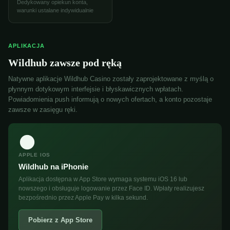
Dedykowany opiekun konta,
warunki ustalane indywidualnie
APLIKACJA
Wildhub zawsze pod ręką
Natywne aplikacje Wildhub Casino zostały zaprojektowane z myślą o
płynnym dotykowym interfejsie i błyskawicznych wpłatach.
Powiadomienia push informują o nowych ofertach, a konto pozostaje
zawsze w zasięgu ręki.
APPLE IOS
Wildhub na iPhonie
Aplikacja dostępna w App Store wymaga systemu iOS 16 lub
nowszego i obsługuje logowanie przez Face ID. Wpłaty realizujesz
bezpośrednio przez Apple Pay w kilka sekund.
Pobierz z App Store