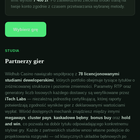
limit wynosi
7 400 zł
. Po zatwierdzeniu zlecenia środki trafią na
twoje konto zgodnie z czasem przetwarzania wybranej metody.
Wybierz grę
STUDIA
Partnerzy gier
Wildhub Casino nawiązało współpracę z
78 licencjonowanymi
studiami deweloperskimi
, których portfolio obejmuje tysiące tytułów o
zróżnicowanej strukturze i poziomie zmienności. Parametry RTP oraz
generatory liczb losowych każdego dostawcy są weryfikowane przez
iTech Labs
— niezależną jednostkę certyfikującą, której raporty
potwierdzają zgodność wyników gier z deklarowanymi wartościami
wypłat. Wśród dostępnych mechanik znajdziesz między innymi
megaways
,
cluster pays
,
kaskadowe bębny
,
bonus buy
oraz
hold
and win
, co pozwala na dobór tytułu odpowiadającego konkretnemu
stylowi gry. Każde z partnerskich studiów wnosi własne podejście do
projektowania rozgrywki — od klasycznych układów bębnowych po