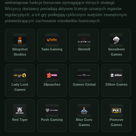
wieloetapowe funkcje bonusowe wymagające różnych strategii.
Wszyscy dostawcy posiadają aktywne licencje uznanych organów
regulacyjnych, a ich gry podlegają cyklicznym audytom zewnętrznym
potwierdzającym zachowanie standardów branżowych.
Slingshot
Tada Gaming
Slotmill
Snowborn
Studios
Games
Lady Luck
18peaches
Games Global
Zillion Games
Games
Red Tiger
Push Gaming
Blue Guru
Pixmove
Games
Games